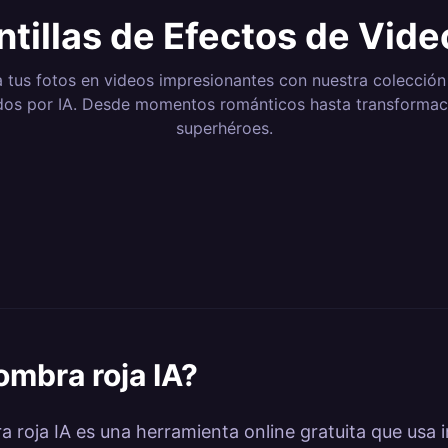
ntillas de Efectos de Vide
 tus fotos en videos impresionantes con nuestra colección
dos por IA. Desde momentos románticos hasta transformac
superhéroes.
3
Efectos
12
Efecto
8
Efectos
6
Efectos
ero
Dance & Body
Camer
4
Efectos
3
Efectos
ns &
Magical Transitions
Elemen
42
Efectos
7
Efectos
ations
Motion
nematic
Nature &
Fun & V
16
Efectos
71
Efecto
tion
Lab
Kling AI Dance
Kling
Environments
Kling Style Lab
Kling F
 Power
ombra roja IA
?
roja IA es una herramienta online gratuita que usa int