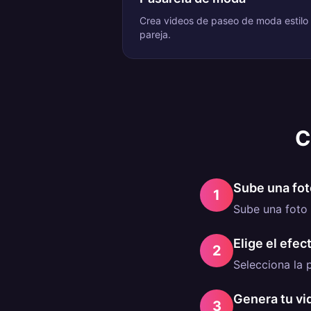
Crea videos de paseo de moda estilo
pareja.
C
Sube una fot
1
Sube una foto 
Elige el efec
2
Selecciona la p
Genera tu vi
3