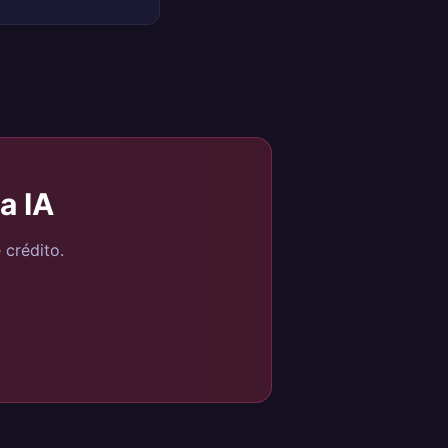
a IA
 crédito.