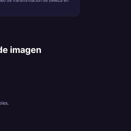
deo de transformación de belleza en
 de imagen
bles.