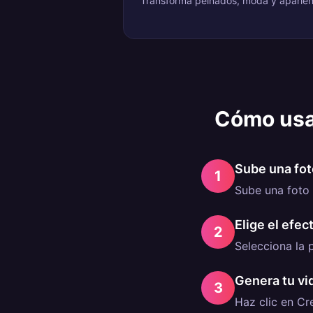
Transforma peinados, moda y aparienc
Cómo usa
Sube una fot
1
Sube una foto 
Elige el efec
2
Selecciona la p
Genera tu vi
3
Haz clic en Cr