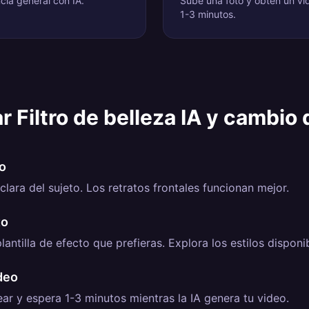
ia general con IA.
Sube una foto y obtén un vi
1-3 minutos.
r
Filtro de belleza IA y cambio
o
clara del sujeto. Los retratos frontales funcionan mejor.
to
lantilla de efecto que prefieras. Explora los estilos disponi
deo
ear y espera 1-3 minutos mientras la IA genera tu video.