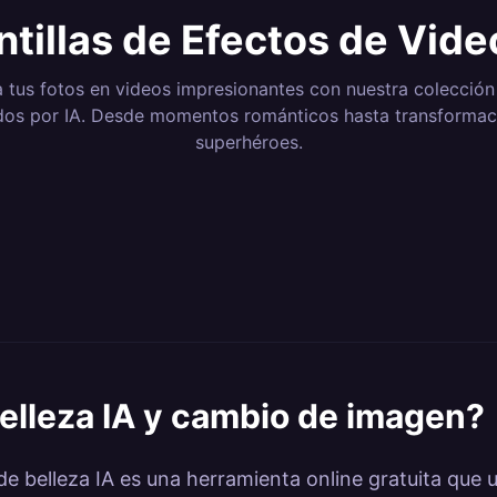
ntillas de Efectos de Vide
 tus fotos en videos impresionantes con nuestra colección
dos por IA. Desde momentos románticos hasta transformac
superhéroes.
3
Efectos
12
Efecto
8
Efectos
6
Efectos
ero
Dance & Body
Camer
4
Efectos
3
Efectos
ns &
Magical Transitions
Elemen
42
Efectos
7
Efectos
ations
Motion
nematic
Nature &
Fun & V
16
Efectos
71
Efecto
tion
Lab
Kling AI Dance
Kling
Environments
Kling Style Lab
Kling F
 Power
belleza IA y cambio de imagen
?
e belleza IA es una herramienta online gratuita que usa