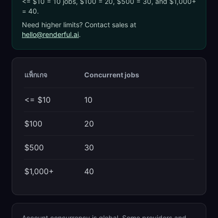
<= $10
= 10 jobs, $100 = 20, $500 = 30, and $1,000+
= 40.
Need higher limits? Contact sales at
hello@renderful.ai
.
แพ็กเกจ
Concurrent jobs
<= $10
10
$100
20
$500
30
$1,000+
40
Account concurrency is global. Some providers and