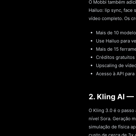
O Mobbi também adicio
Hailuo: lip sync, face
vídeo completo. Os cr
Mais de 10 modelos
Use Hailuo para v
Mais de 15 ferramen
Créditos gratuito
Upscaling de víde
Acesso à API para
2. Kling AI 
O Kling 3.0 é o passo
nível Sora. Geração m
simulação de física a
custo de cerca de 3x 