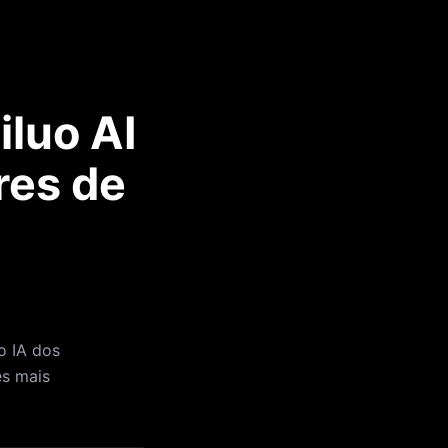
iluo AI
res de
o IA dos
es mais