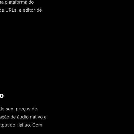
na plataforma do
 de URLs, e editor de
uo
ade sem preços de
ação de áudio nativo e
utput do Hailuo. Com