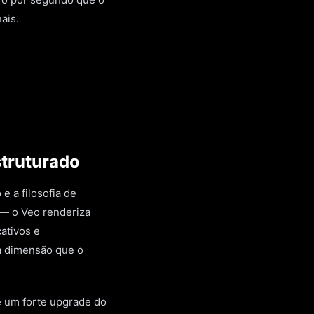
ais.
struturado
 a filosofia de
 — o Veo renderiza
ativos e
a dimensão que o
é um forte upgrade do