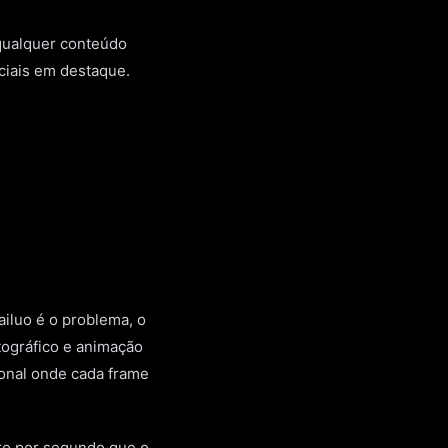
 qualquer conteúdo
ciais em destaque.
ailuo é o problema, o
tográfico e animação
onal onde cada frame
aro por segundo que o