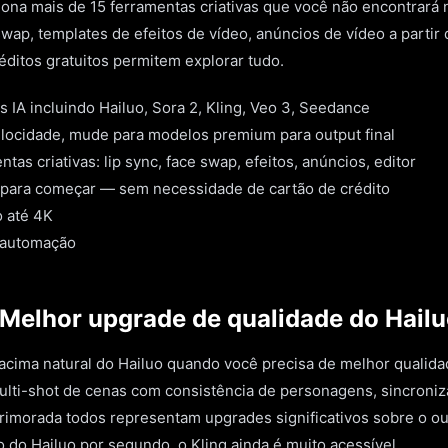
na mais de 15 ferramentas criativas que você não encontrará 
 swap, templates de efeitos de vídeo, anúncios de vídeo a partir
éditos gratuitos permitem explorar tudo.
 IA incluindo Hailuo, Sora 2, Kling, Veo 3, Seedance
elocidade, mude para modelos premium para output final
tas criativas: lip sync, face swap, efeitos, anúncios, editor
s para começar — sem necessidade de cartão de crédito
o até 4K
 automação
— Melhor upgrade de qualidade do Hail
 acima natural do Hailuo quando você precisa de melhor qualid
ulti-shot de cenas com consistência de personagens, sincroniz
primorada todos representam upgrades significativos sobre o o
o do Hailuo por segundo, o Kling ainda é muito acessível.