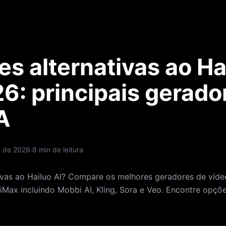
s alternativas ao Ha
6: principais gerado
A
·
. de 2026
8 min de leitura
ivas ao Hailuo AI? Compare os melhores geradores de víde
iMax incluindo Mobbi AI, Kling, Sora e Veo. Encontre opçõ