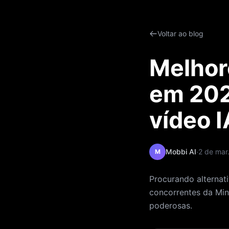
Voltar ao blog
Melhore
em 202
vídeo I
·
Mobbi AI
2 de mar
M
Procurando alternat
concorrentes da Min
poderosas.