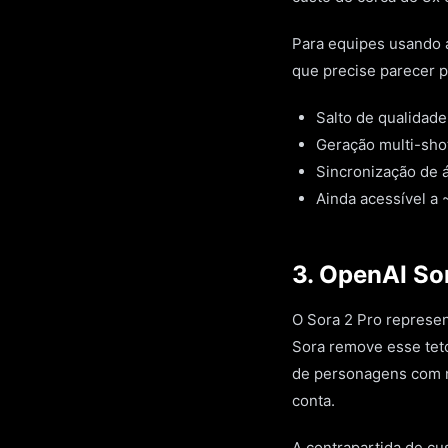
Para equipes usando a
que precise parecer p
Salto de qualidade
Geração multi-sho
Sincronização de á
Ainda acessível a
3. OpenAI So
O Sora 2 Pro represen
Sora remove esse teto
de personagens com n
conta.
A contrapartida de cu