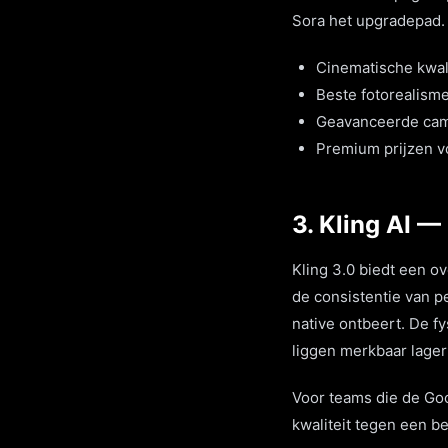
Sora het upgradepad.
Cinematische kwali
Beste fotorealisme
Geavanceerde came
Premium prijzen v
3. Kling AI — 
Kling 3.0 biedt een o
de consistentie van p
native ontbeert. De fy
liggen merkbaar lage
Voor teams die de Goo
kwaliteit tegen een be