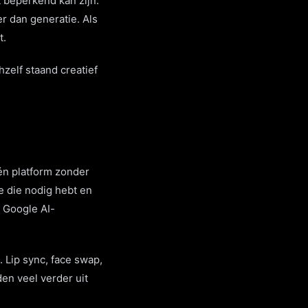
 beperkend kan zijn.
er dan generatie. Als
t.
zelf staand creatief
én platform zonder
 die nodig hebt en
 Google AI-
 Lip sync, face swap,
en veel verder uit