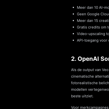
Meer dan 10 AI-mo
Geen Google Clou
Meer dan 15 creatie
Gratis credits om 
Video-upscaling t
API-toegang voor 
2. OpenAI So
Als de output van Veo 
cinematische alternati
fotorealistische beli
modellen vertegenwoord
beste uitziet.
Voor merkcampagnes, n