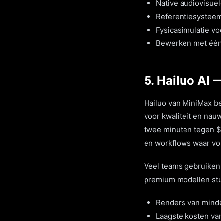
Native audiovisuel
Referentiesysteem
Fysicasimulatie voo
Bewerken met één z
5. Hailuo AI 
Hailuo van MiniMax be
voor kwaliteit en nau
twee minuten tegen $0
en workflows waar vo
Veel teams gebruiken 
premium modellen stu
Renders van minde
Laagste kosten va