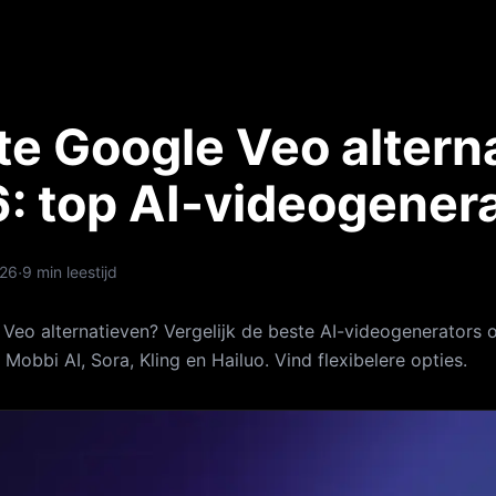
te Google Veo altern
6: top AI-videogener
·
026
9 min leestijd
 Veo alternatieven? Vergelijk de beste AI-videogenerators 
obbi AI, Sora, Kling en Hailuo. Vind flexibelere opties.