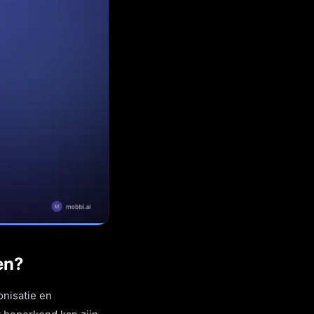
en?
onisatie en