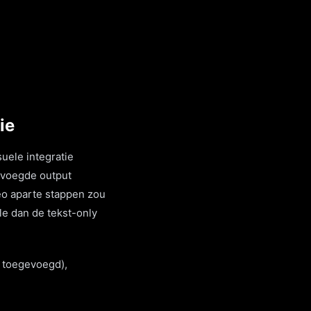
ie
uele integratie
gevoegde output
eo aparte stappen zou
le dan de tekst-only
p toegevoegd),