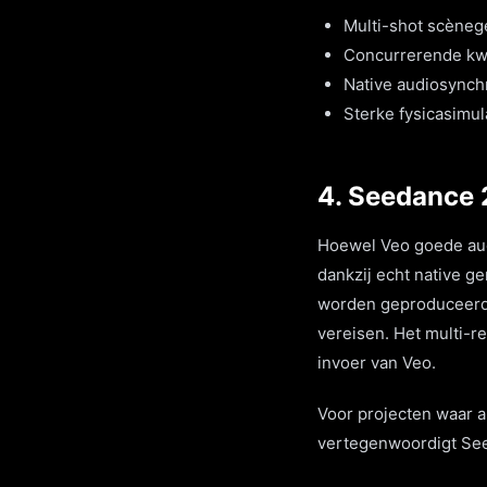
Multi-shot scènege
Concurrerende kwal
Native audiosynch
Sterke fysicasimul
4. Seedance 
Hoewel Veo goede aud
dankzij echt native g
worden geproduceerd. 
vereisen. Het multi-r
invoer van Veo.
Voor projecten waar a
vertegenwoordigt See