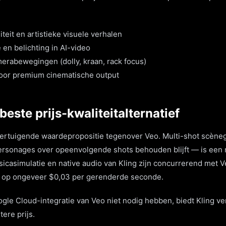
teit en artistieke visuele verhalen
 en belichting in AI-video
rabewegingen (dolly, kraan, rack focus)
oor premium cinematische output
beste prijs-kwaliteitalternatief
vertuigende waardepropositie tegenover Veo. Multi-shot scène
ersonages over opeenvolgende shots behouden blijft — is een 
sicasimulatie en native audio van Kling zijn concurrerend met V
r op ongeveer $0,03 per gerenderde seconde.
gle Cloud-integratie van Veo niet nodig hebben, biedt Kling ver
tere prijs.