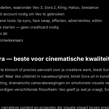
dellen, waaronder Veo 3, Sora 2, Kling, Hailuo, Seedance
d-account nodig om Veo te gebruiken
ve tools: lip sync, face swap, effecten, advertenties, editor
te starten — geen creditcard nodig
ot 4K
ontwikkelaars
ra — beste voor cinematische kwalitei
te klinisch of precies aanvoelt voor je creatieve werk, biedt So
ef. Waar Veo uitblinkt in nauwkeurigheid, blinkt Sora uit in kun
chting, dramatische camerabewegingen en emotionele visuele v
igen verschillende filosofieën: Veo geeft je wat je vraagt, Sor
arratieve content en projecten die visuele impact boven preci