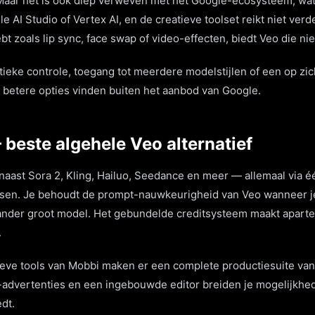
Maar het is ook diep verweven met het Google-ecosysteem, wat
 AI Studio of Vertex AI, en de creatieve toolset reikt niet verd
ebt zoals lip sync, face swap of video-effecten, biedt Veo die nie
tieke controle, toegang tot meerdere modelstijlen of een op zich
en betere opties vinden buiten het aanbod van Google.
 beste algehele Veo alternatief
naast Sora 2, Kling, Hailuo, Seedance en meer — allemaal via é
isen. Je behoudt de prompt-nauwkeurigheid van Veo wanneer je
k ander groot model. Het gebundelde creditsysteem maakt aparte
.
eve tools van Mobbi maken er een complete productiesuite van.
-advertenties en een ingebouwde editor breiden je mogelijkhed
dt.