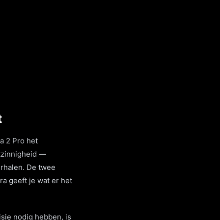
t
ra 2 Pro het
stzinnigheid —
erhalen. De twee
a geeft je wat er het
sie nodig hebben, is