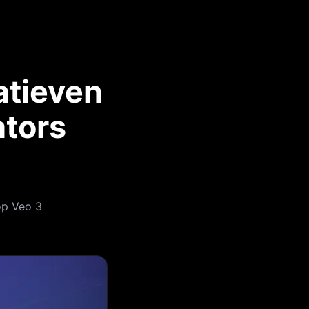
atieven
ators
op Veo 3