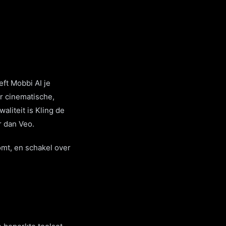
ft Mobbi AI je
r cinematische,
liteit is Kling de
r dan Veo.
omt, en schakel over