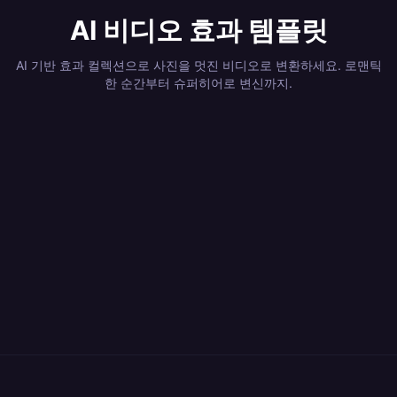
AI 비디오 효과 템플릿
AI 기반 효과 컬렉션으로 사진을 멋진 비디오로 변환하세요. 로맨틱
한 순간부터 슈퍼히어로 변신까지.
4
효과
1
효과
3
효과
12
효과
Romantic Kiss
Superhero
1
효과
10
효과
Dance & Body
Camera & Visual
6
효과
8
효과
Moments
Transformations
Memory &
Higgsfield Viral
6
효과
6
효과
Motion
Effects
Explosions &
Magical
6
효과
6
효과
Nostalgia
Presets
Elemental
Body
4
효과
3
효과
Destruction
Transitions
Mystical &
Action &
4
효과
2
효과
Powers
Transformations
Nature &
Fun & Viral VFX
35
효과
42
효과
Fantasy
Cinematic
Dark & Horror
Logo Reveal
7
효과
7
효과
Environments
Kling Quirk Lab
Kling AI Dance
11
효과
11
효과
Kling E-
Kling Shot
16
효과
71
효과
Kling Pet
Kling AI Gift
22
효과
46
효과
commerce & Ad
Language
Kling Style Lab
Kling Festival
6
효과
Kling Morph Me
Kling ​​Quirk Lab​​
Kling Super
Power