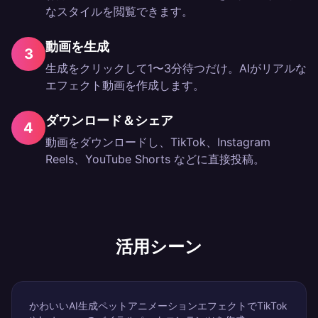
なスタイルを閲覧できます。
動画を生成
3
生成をクリックして1〜3分待つだけ。AIがリアルな
エフェクト動画を作成します。
ダウンロード＆シェア
4
動画をダウンロードし、TikTok、Instagram
Reels、YouTube Shorts などに直接投稿。
活用シーン
かわいいAI生成ペットアニメーションエフェクトでTikTok