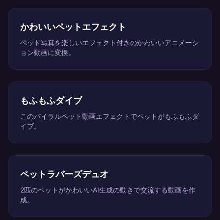
かわいいペットエフェクト
ペット写真を楽しいエフェクト付きのかわいいアニメーシ
ョン動画に変換。
もふもふダイブ
このバイラルペット動画エフェクトでペットがもふもふダ
イブ。
ペットラバーズデュオ
2匹のペットがかわいいAI生成の動きで交流する動画を作
成。