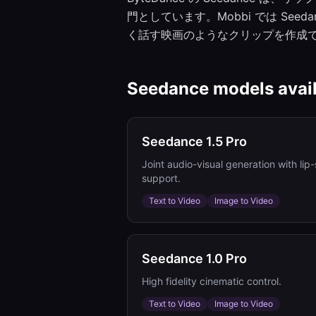
門としています。Mobbi では Seeda
く話す映画のようなクリップを作成
Seedance
models avai
Seedance 1.5 Pro
Joint audio-visual generation with lip-
support.
Text to Video
Image to Video
Seedance 1.0 Pro
High fidelity cinematic control.
Text to Video
Image to Video