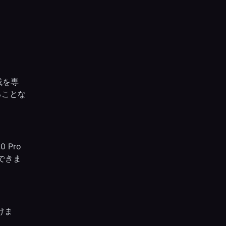
成を専
れることな
0 Pro
行できま
けま