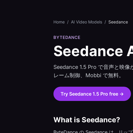
Home
/
AI Video Models
/
Seedance
BYTEDANCE
Seedance
A
Seedance 1.5 Pro で音
レーム制御、Mobbi で無料。
Try
Seedance 1.5 Pro
free →
What is
Seedance
?
ByteDance の Seedance