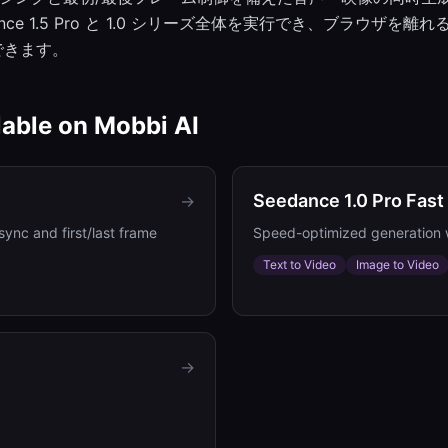
nce 1.5 Pro と 1.0 シリーズ全体を実行でき、ブラウザを離
できます。
lable on
Mobbi AI
Seedance 1.0 Pro Fast
→
sync and first/last frame
Speed-optimized generation w
Text to Video
Image to Video
→