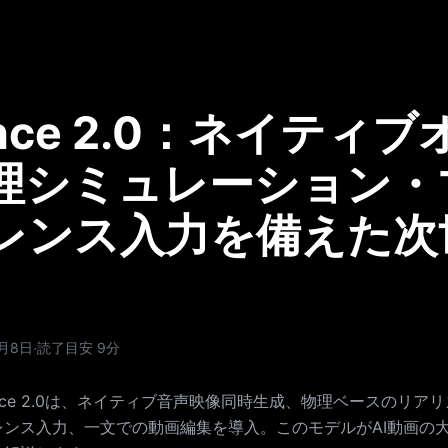
ance 2.0：ネイティ
理シミュレーション・
レンス入力を備えた次世
·
2月8日
読了目安 9分
eedance 2.0は、ネイティブ音声映像同時生成、物理ベースのリア
レンス入力、一文での動画編集を導入。このモデルがAI動画の