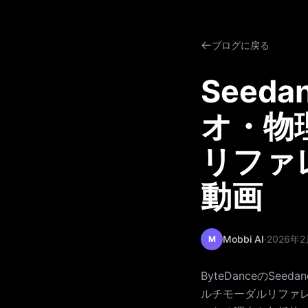
ブログに戻る
Seed
オ・物
リファ
動画
·
Mobbi AI
2026年
M
ByteDanceのS
ルチモーダルリファ