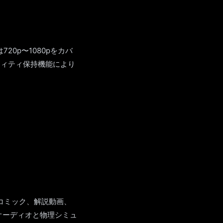
20p〜1080pをカバ
ティティ保持機能により
ンコミック、解説動画、
オーディオと物理シミュ