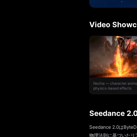
Video Showc
Nezha — character anima
physics-based effects
Seedance 2
Seedance 2.0
物理法則に基づいたリ