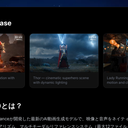
ase
tion with
Thor — cinematic superhero scene
Lady Running
with dynamic lighting
motion and cl
.0とは？
はByteDanceが開発した最新のAI動画生成モデルで、映像と音声をネ
アリズム、マルチモーダルリファレンスシステム（最大12ファイル