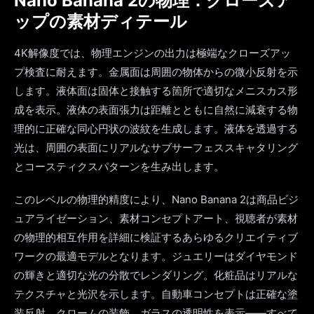
Nano Banana 2の物理：クローズア
ップの素材ディテール
4K解像度では、物理エンジンの出力は極端なクローズアッ
プ検査に耐えます。金属面は周囲の物体からの微小反射を示
します。液体面は固体と接触する箇所で適切なメニスカス形
成を表示。液体の表面張力は距離とともに自然に減衰する物
理的に正確な同心円状の波紋を生成します。液体を透過する
光は、周囲の表面にリアルなサブサーフェススキャタリング
とコースティクスパターンを生み出します。
このレベルの物理的精度により、Nano Banana 2は商品ビジ
ュアライゼーション、素材コンセプトアート、視聴者が素材
の物理的相互作用を詳細に検証するあらゆるクリエイティブ
ワークの最適モデルとなります。ジュエリーはダイヤモンド
の輝きと適切な光の分散でレンダリング。化粧品はリアルな
テクスチャと光沢を示します。自動車コンセプトは正確な塗
装反射、クロームの装飾、ガラスの透明性を表示——すべて