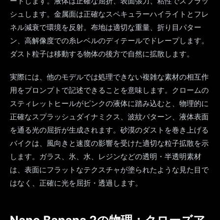
ートします。液体は正確な屈折、表面張力、粘性でスプラッ
シュします。金属面は正確なスペキュラーハイライトとフレ
ネル減衰で環境を反射。布地は適切な重量、折り目パター
ン、高解像度での糸レベルのディテールでドレープします。
ダスト粒子は移動する物体の後方で自然に拡散します。
実際には、他のモデルでは処理できない複雑な素材の相互作
用をプロンプトで記述できることを意味します。クロームの
スティレットヒールがピンクの液体に踏み込むと、物理的に
正確なスプラッシュダイナミクス、波紋パターン、液体表面
を通る光の屈折が生成されます。砂漠のダストを巻き上げる
バイクは、風向きと速度の影響を受けた適切な粒子拡散を示
します。ガラス、氷、水、レジンなどの透明・半透明素材
は、表面にフラットなテクスチャが塗られたような見た目で
はなく、正確に光を屈折・透過します。