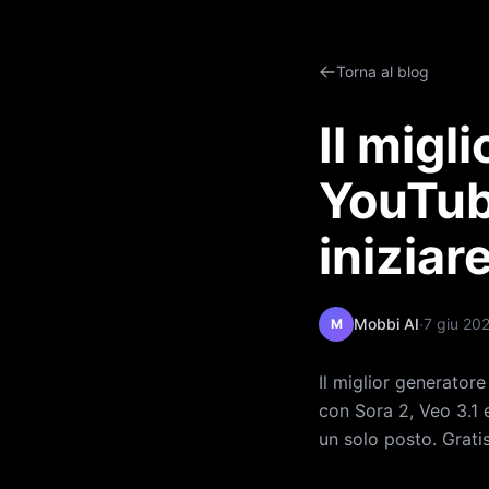
Torna al blog
Il migl
YouTub
iniziar
·
Mobbi AI
7 giu 20
M
Il miglior generator
con Sora 2, Veo 3.1 e
un solo posto. Gratis