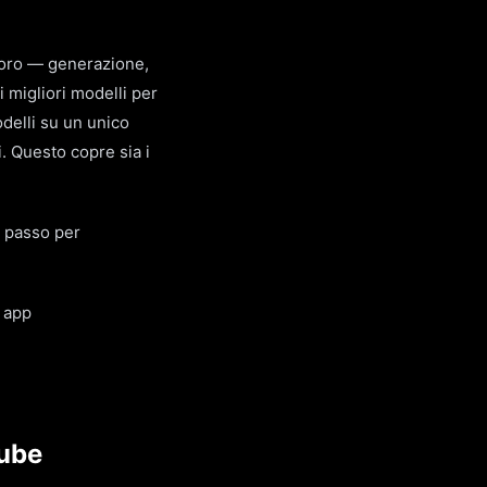
avoro — generazione,
i migliori modelli per
odelli su un unico
ti. Questo copre sia i
o passo per
a app
Tube