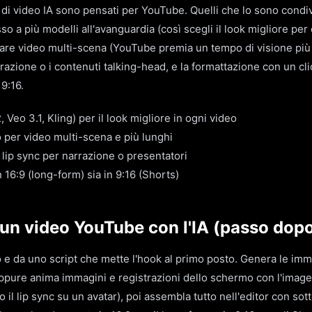
i di video IA sono pensati per YouTube. Quelli che lo sono condi
sso a più modelli all'avanguardia (così scegli il look migliore per
are video multi-scena (YouTube premia un tempo di visione più
rrazione o i contenuti talking-head, e la formattazione con un cli
 9:16.
, Veo 3.1, Kling) per il look migliore in ogni video
o per video multi-scena e più lunghi
 lip sync per narrazione o presentatori
 16:9 (long-form) sia in 9:16 (Shorts)
un video YouTube con l'IA (passo dop
 e da uno script che mette l'hook al primo posto. Genera le im
 oppure anima immagini e registrazioni dello schermo con l'imag
 il lip sync su un avatar), poi assembla tutto nell'editor con sott