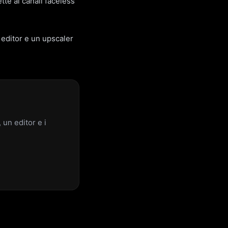
tte ai canali faceless
 editor e un upscaler
un editor e i