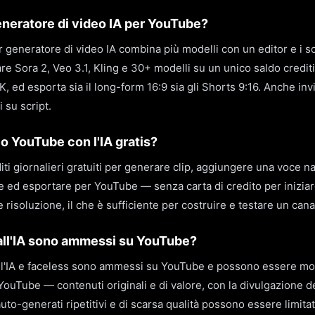
generatore di video IA per YouTube?
r generatore di video IA combina più modelli con un editor e i sot
are Sora 2, Veo 3.1, Kling e 30+ modelli su un unico saldo crediti
K, ed esporta sia il long-form 16:9 sia gli Shorts 9:16. Anche inv
 su script.
o YouTube con l'IA gratis?
iti giornalieri gratuiti per generare clip, aggiungere una voce nar
e ed esportare per YouTube — senza carta di credito per iniziare. 
e risoluzione, il che è sufficiente per costruire e testare un cana
dall'IA sono ammessi su YouTube?
dall'IA e faceless sono ammessi su YouTube e possono essere mon
i YouTube — contenuti originali e di valore, con la divulgazione d
auto-generati ripetitivi e di scarsa qualità possono essere limitat