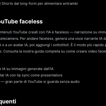
gli Shorts dal long-form per alimentare entrambi
ouTube faceless
ontenuti YouTube creati con l'IA è faceless — narrazione su imma
telecamera. Per andare faceless, genera una voce narrante IA da
A o a un avatar IA, poi aggiungi i sottotitoli. È il modo più rapid
. Consulta la nostra guida completa su come creare video facele
 IA su immagini generate dall'IA
ar IA con lip sync come presentatore
 — gran parte di YouTube si guarda senza audio
quenti