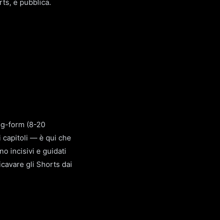
rts, e pubblica.
ng-form (8-20
 capitoli — è qui che
no incisivi e guidati
icavare gli Shorts dai