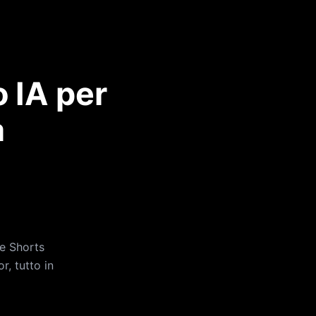
o IA per
a
 e Shorts
r, tutto in