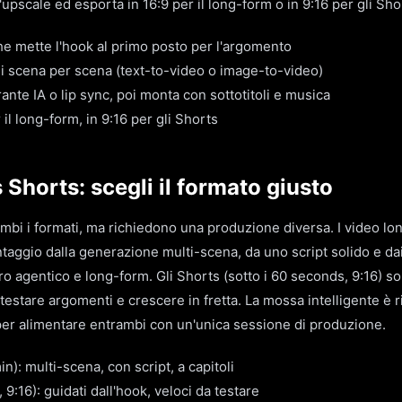
i l'upscale ed esporta in 16:9 per il long-form o in 9:16 per gli Sho
che mette l'hook al primo posto per l'argomento
i scena per scena (text-to-video o image-to-video)
nte IA o lip sync, poi monta con sottotitoli e musica
 il long-form, in 9:16 per gli Shorts
Shorts: scegli il formato giusto
bi i formati, ma richiedono una produzione diversa. I video lo
aggio dalla generazione multi-scena, da uno script solido e dai
oro agentico e long-form. Gli Shorts (sotto i 60 seconds, 9:16) so
 testare argomenti e crescere in fretta. La mossa intelligente è r
per alimentare entrambi con un'unica sessione di produzione.
): multi-scena, con script, a capitoli
 9:16): guidati dall'hook, veloci da testare