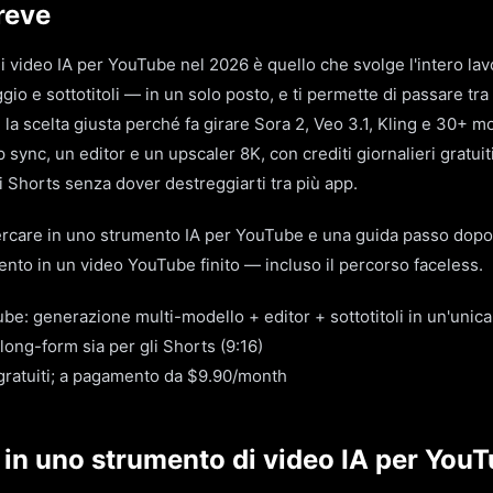
reve
di video IA per YouTube nel 2026 è quello che svolge l'intero l
io e sottotitoli — in un solo posto, e ti permette di passare tra 
 la scelta giusta perché fa girare Sora 2, Veo 3.1, Kling e 30+ m
lip sync, un editor e un upscaler 8K, con crediti giornalieri gratui
i Shorts senza dover destreggiarti tra più app.
cercare in uno strumento IA per YouTube e una guida passo dop
nto in un video YouTube finito — incluso il percorso faceless.
ube: generazione multi-modello + editor + sottotitoli in un'unic
 long-form sia per gli Shorts (9:16)
i gratuiti; a pagamento da $9.90/month
 in uno strumento di video IA per You