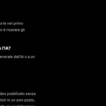
forte nel primo
o è ricavare gli
 l'IA?
nerate dall'IA o a un
video pubblicato senza
oli in un solo posto,