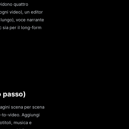
vidono quattro
 ogni video), un editor
 lungo), voce narrante
c sia per il long-form
o passo)
magini scena per scena
e-to-video. Aggiungi
otitoli, musica e