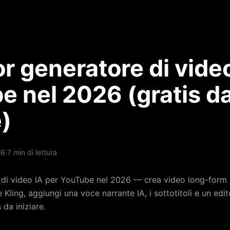
ior generatore di vide
e nel 2026 (gratis d
e)
·
26
7 min di lettura
e di video IA per YouTube nel 2026 — crea video long-form
 Kling, aggiungi una voce narrante IA, i sottotitoli e un edito
 da iniziare.