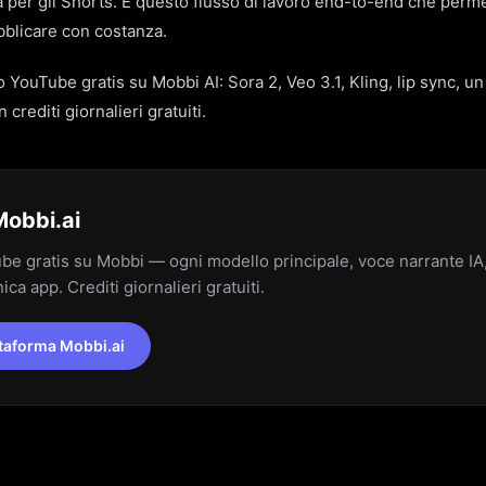
ia per gli Shorts. È questo flusso di lavoro end-to-end che perme
pubblicare con costanza.
o YouTube gratis su Mobbi AI: Sora 2, Veo 3.1, Kling, lip sync, un
 crediti giornalieri gratuiti.
Mobbi.ai
e gratis su Mobbi — ogni modello principale, voce narrante IA, 
nica app. Crediti giornalieri gratuiti.
ttaforma Mobbi.ai