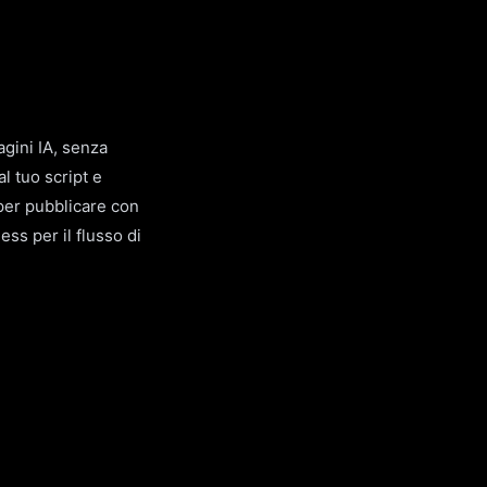
gini IA, senza
l tuo script e
o per pubblicare con
ss per il flusso di