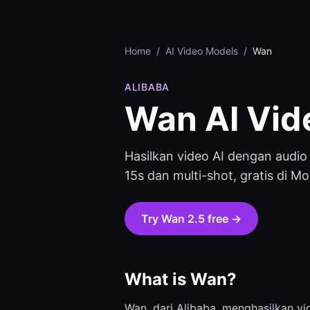
Home
/
AI Video Models
/
Wan
ALIBABA
Wan
AI Vid
Hasilkan video AI dengan audio
15s dan multi-shot, gratis di Mo
Try
Wan 2.5
free →
What is
Wan
?
Wan, dari Alibaba, menghasilkan vi