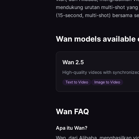
mendukung urutan multi-shot yang 
(15-second, multi-shot) bersama se
Wan
models available
Wan 2.5
High-quality videos with synchronize
Text to Video
Image to Video
Wan
FAQ
Apa itu Wan?
Wan, dari Alibaba, menghasilkan vi