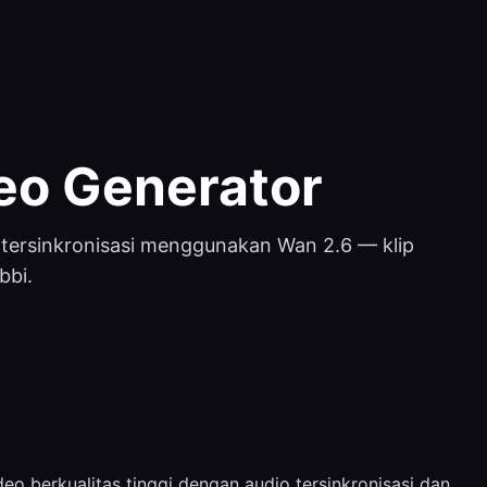
eo Generator
 tersinkronisasi menggunakan Wan 2.6 — klip
bbi.
deo berkualitas tinggi dengan audio tersinkronisasi dan