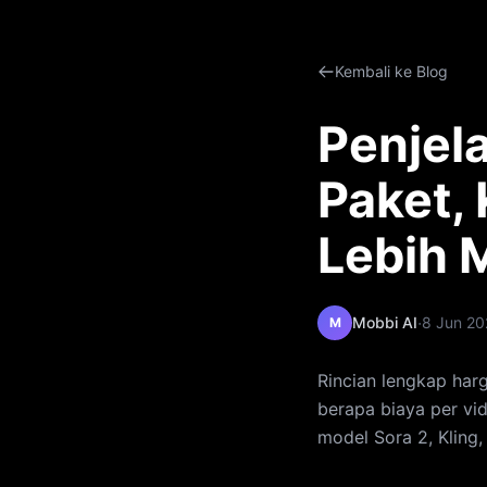
Kembali ke Blog
Penjel
Paket, 
Lebih 
·
Mobbi AI
8 Jun 20
M
Rincian lengkap harg
berapa biaya per vi
model Sora 2, Kling