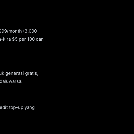
a $99/month (3,000
a-kira $5 per 100 dan
uk generasi gratis,
edaluwarsa.
redit top-up yang