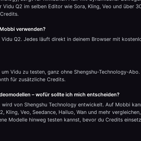
r Vidu Q2 im selben Editor wie Sora, Kling, Veo und über 3
Credits.
f Mobbi verwenden?
: Vidu Q2. Jedes läuft direkt in deinem Browser mit kostenl
ts, um Vidu zu testen, ganz ohne Shengshu-Technology-Abo.
th für zusätzliche Credits.
ideomodellen – wofür sollte ich mich entscheiden?
u wird von Shengshu Technology entwickelt. Auf Mobbi kan
 2, Kling, Veo, Seedance, Hailuo, Wan und mehr vergleichen,
ne Modelle hinweg testen kannst, bevor du Credits einsetz