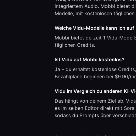
integriertem Audio. Mobbi bietet di
Modelle, mit kostenlosen täglichen 
Welche Vidu-Modelle kann ich au
Mobbi bietet derzeit 1 Vidu-Modell
täglichen Credits.
Ist Vidu auf Mobbi kostenlos?
Ja – du erhältst kostenlose Credi
Bezahlpläne beginnen bei $9.90/mon
Vidu im Vergleich zu anderen KI-V
Das hängt von deinem Ziel ab. Vid
es im selben Editor direkt mit Sora
sodass du Prompts über verschiede