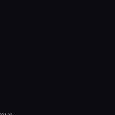
ung und