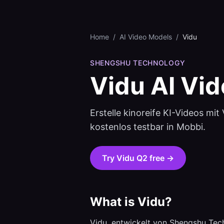
Home
/
AI Video Models
/
Vidu
SHENGSHU TECHNOLOGY
Vidu
AI Vid
Erstelle kinoreife KI-Videos m
kostenlos testbar in Mobbi.
Try
Vidu Q2
free →
What is
Vidu
?
Vidu, entwickelt von Shengshu Tech