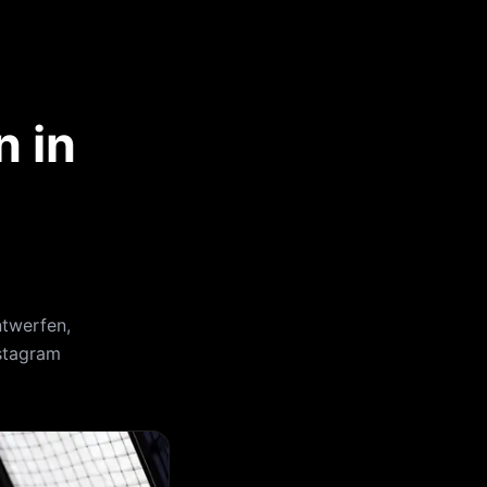
n in
ntwerfen,
nstagram