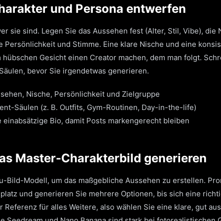
Charakter und Persona entwerfen
r sie sind. Legen Sie das Aussehen fest (Alter, Stil, Vibe), die
 Persönlichkeit und Stimme. Eine klare Nische und eine konsis
m hübschen Gesicht einen Creator machen, dem man folgt. Schr
Säulen, bevor Sie irgendetwas generieren.
ssehen, Nische, Persönlichkeit und Zielgruppe
nt-Säulen (z. B. Outfits, Gym-Routinen, Day-in-the-life)
e einabsätzige Bio, damit Posts markengerecht bleiben
Das Master-Charakterbild generieren
u-Bild-Modell, um das maßgebliche Aussehen zu erstellen. Pro
platz und generieren Sie mehrere Optionen, bis sich eine richti
er Referenz für alles Weitere, also wählen Sie eine klare, gut au
e Seedream und Nano Banana sind stark bei fotorealistischen 