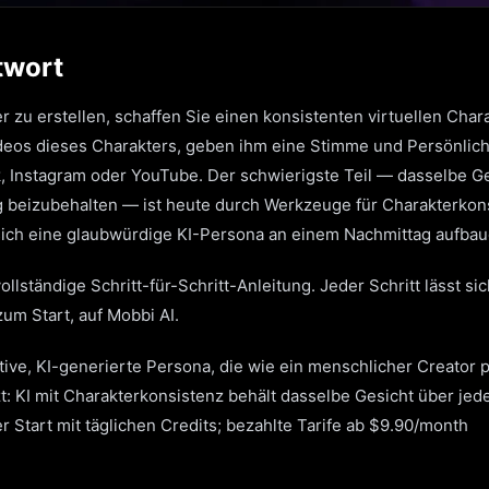
twort
r zu erstellen, schaffen Sie einen konsistenten virtuellen Char
ideos dieses Charakters, geben ihm eine Stimme und Persönlich
, Instagram oder YouTube. Der schwierigste Teil — dasselbe Ge
g beizubehalten — ist heute durch Werkzeuge für Charakterkon
sich eine glaubwürdige KI-Persona an einem Nachmittag aufbaue
ollständige Schritt-für-Schritt-Anleitung. Jeder Schritt lässt s
um Start, auf Mobbi AI.
iktive, KI-generierte Persona, die wie ein menschlicher Creator 
: KI mit Charakterkonsistenz behält dasselbe Gesicht über jed
r Start mit täglichen Credits; bezahlte Tarife ab $9.90/month