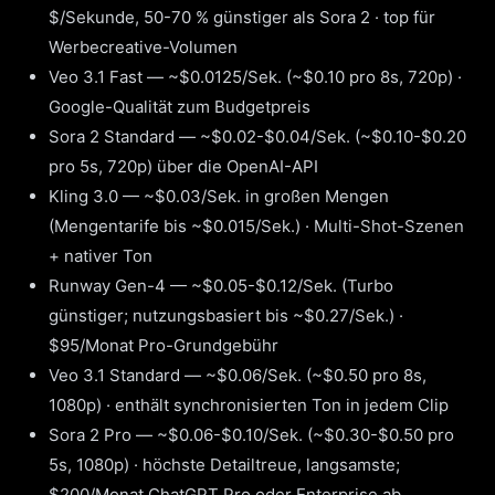
$/Sekunde, 50-70 % günstiger als Sora 2 · top für
Werbecreative-Volumen
Veo 3.1 Fast — ~$0.0125/Sek. (~$0.10 pro 8s, 720p) ·
Google-Qualität zum Budgetpreis
Sora 2 Standard — ~$0.02-$0.04/Sek. (~$0.10-$0.20
pro 5s, 720p) über die OpenAI-API
Kling 3.0 — ~$0.03/Sek. in großen Mengen
(Mengentarife bis ~$0.015/Sek.) · Multi-Shot-Szenen
+ nativer Ton
Runway Gen-4 — ~$0.05-$0.12/Sek. (Turbo
günstiger; nutzungsbasiert bis ~$0.27/Sek.) ·
$95/Monat Pro-Grundgebühr
Veo 3.1 Standard — ~$0.06/Sek. (~$0.50 pro 8s,
1080p) · enthält synchronisierten Ton in jedem Clip
Sora 2 Pro — ~$0.06-$0.10/Sek. (~$0.30-$0.50 pro
5s, 1080p) · höchste Detailtreue, langsamste;
$200/Monat ChatGPT Pro oder Enterprise ab