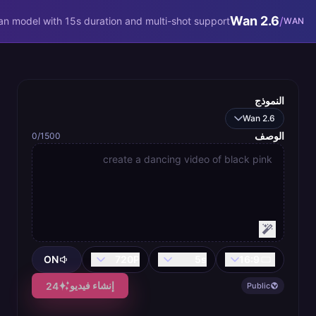
/m/wan/wan-
Wan 2.6
/
an model with 15s duration and multi-shot support.
WAN
النموذج
Wan 2.6
الوصف
0
/1500
ON
720P
5
s
16:9
إنشاء فيديو
24
Public