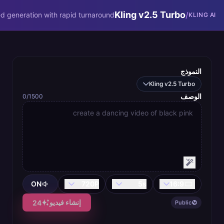
/m/kling-ai/kling-v2-5-
Kling v2.5 Turbo
/
 generation with rapid turnaround.
KLING AI
النموذج
Kling v2.5 Turbo
الوصف
0
/1500
ON
720P
5
s
16:9
إنشاء فيديو
24
Public