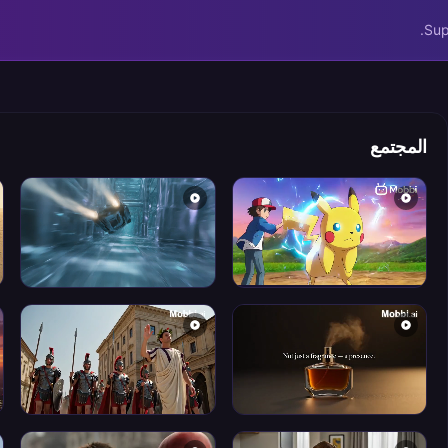
Sup
المجتمع