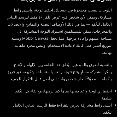
اللوحات ليست محتجزة في حسابك. احفظ لوحة، وأنشئ رابط
مشاركة، ويمكن لأي شخص فتح عرض للقراءة فقط للرسم البياني
الكامل للعُقد — بما في ذلك الأوصاف النصية والنماذج والاتصالات
والمخرجات. يمكن للمستلمين استيراد اللوحة المشتركة إلى
مساحة عملهم وإعادة مزجها، مما يجعل Mobbi Canvas وسيلة
لتوزيع أسير عمل قابلة لإعادة الاستخدام، وليس مجرد ملفات
نهائية.
بالنسبة للفرق والمبدعين، يُغلق هذا الحلقة بين الإلهام والإنتاج.
يمكن مشاركة مسارٍ ينتج نتيجة رائعة واستنساخه وتكييفه عبر فريق
بأكمله — محوّلاً إنجاز شخص واحد إلى أصل قابل للتكرار للجميع.
احفظ أي لوحة وأعد فتحها تماماً كما تركتها، مع بقاء كل العُقد
سليمة
أنشئ رابط مشاركة لعرض للقراءة فقط للرسم البياني الكامل
للعُقد