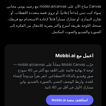
Canvas متاح الآن على mobbi.ai/canvas مع رصيد يومي مجاني.
سواء كنت تبني إبداعاً إعلانياً، أو تروي قصة متعددة اللقطات، أو
تقارن النماذج، أو تشارك مساراً قابلاً لإعادة الاستخدام مع فريقك،
تمنحك اللوحة طريقة أسرع وأكثر بصرية للانتقال من الفكرة إلى
الصورة والفيديو والصوت المكتمل.
اعمل مع Mobbi.ai
جرّب Mobbi Canvas مجاناً على mobbi.ai/canvas —
لوحة لا نهائية قائمة على العُقد مع أكثر من 40 نموذج
صور وفيديو بالذكاء الاصطناعي. انقر نقراً مزدوجاً لإنشاء
عُقدة، واربط الوصف النصي بالصورة بالفيديو، وابنِ
مسارك الأول في أقل من 60 ثانية.
استكشف منصة Mobbi.ai