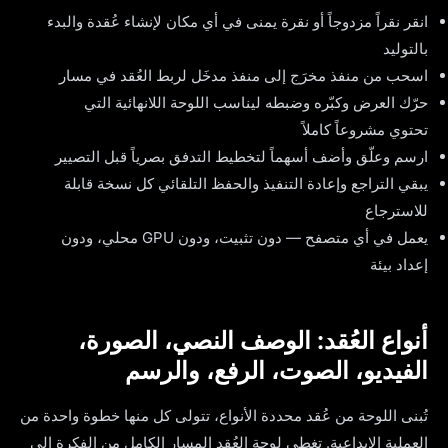
انقر نقراً مزدوجاً أو نقرة يمنى في أي مكان لإنشاء عُقدة والبدء
بالتوليد
اسحب من منفذ مخرَج إلى منفذ مدخَل لربط العُقد في مسار
حرّك العرض وكبّره وضبطه ليناسب اللوحة اللانهائية التي
تحتوي مشروعاً كاملاً
ارسم وعلّق وأضف أسهماً لتخطيط التدفق بصرياً قبل التصيير
يبقي التراجع وإعادة التنفيذ والحفظ التلقائي كل نسخة قابلة
للاسترجاع
يعمل في أي متصفح — دون تثبيت، ودون GPU محلي، ودون
إعداد بيئة
أنواع العُقد: الوصف النصي، الصورة،
الفيديو، الصوت، الرفع، والرسم
تُبنى اللوحة من عُقد محددة الأنواع، تتولى كل منها خطوة واحدة من
العملية الإبداعية. تغطي لوحة العُقد المسار الكامل من الفكرة إلى