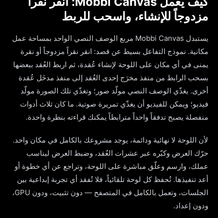
كيف يعمل Mobbi Canvas: انقر نقراً
مزدوجاً للإنشاء، واسحب للربط
يستبدل Mobbi Canvas مربع الوصف النصي الواحد بمساحة عمل
مكانية. نموذج التفاعل بسيط عن قصد: انقر نقراً مزدوجاً أو نقرة
يمنى في أي مكان على اللوحة لإنشاء عُقدة، ثم اربط العُقد ببعضها
بسحب الرابط من منفذ مخرَج إحدى العُقد إلى منفذ مدخَل عُقدة
أخرى. يغذّي الوصف النصي مولّد صور؛ وتغذّي تلك الصورة مولّد
فيديو؛ ويمكن للفيديو أن يغذّي تمريرة صوتية. ما كان ثلاث أدوات
منفصلة يصبح تدفقاً واحداً مترابطاً يمكنك قراءته بنظرة واحدة.
لأن اللوحة لا نهائية ودائمة، يوجد مشروعك بالكامل في مكان واحد.
حرّك العرض وكبّره عبر عشرات العُقد، وضبط العرض ليناسب
عملك، وارسم وعلّق مباشرة على اللوحة، وتراجع عن أي خطوة أو
أعد تنفيذها. تُحفظ كل لوحة تلقائياً، فلا تُفقد أي تجربة إبداعية بين
الجلسات، وتعمل بالكامل في المتصفح — دون تثبيت، ودون GPU،
ودون إعداد.