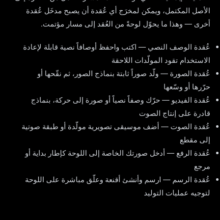
الأصل المكتمل، ويمكن لمخرَج أي عُقدة أن يصبح مدخَل عُقدة
أخرى — وهذا ما يحوّل لوحةً من العُقد إلى مسار مؤتمت.
عُقدة الوصف النصي — اكتب واحفظ أوصافاً نصية قابلة لإعادة
الاستخدام تقود المولّدات اللاحقة
عُقدة الصورة — ولّد صوراً ثابتة بنماذج الصور، ثم نقّحها أو
حرّرها أو وسّعها
عُقدة الفيديو — حرّك وصفاً نصياً أو صورة إلى حركة، بنماذج
قادرة على إنتاج الصوت
عُقدة الصوت — أضف موسيقى تصويرية مولّدة أو طبقة صوتية
إلى مقطع
عُقدة الرفع — أدخل صورتك الخاصة إلى اللوحة كإطار بداية أو
مرجع
عُقدة الرسم — ارسم وأنشئ أقنعة وعلّق مباشرة على اللوحة
لتوجيه عمليات التوليد