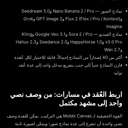
نماذج الصور — Nano Banana 2 / Pro وSeedream 5.0
وFlux 2 (Flex / Pro / Kontext) وGPT Image 2 وGrok
Imagine
نماذج الفيديو — Sora 2 / Pro وGoogle Veo 3.1 وKling
v3.0 Pro وHappyHorse 1.0 وSeedance 2.0 وHailuo 2.3
وWan 2.7
أكثر من 40 إصداراً من النماذج إجمالاً، قابلة للاختيار لكل عُقدة
قارن النماذج جنباً إلى جنب بتفريع مدخَل واحد إلى عدة عُقد
توليد
اربط العُقد في مسارات: من وصف نصي
واحد إلى مشهد مكتمل
القوة الحقيقية لـ Mobbi Canvas هي التركيب. يمكن لعُقدة وصف
نصي واحدة أن تتفرع إلى عدة نماذج صور؛ ويمكن لصورة ثابتة