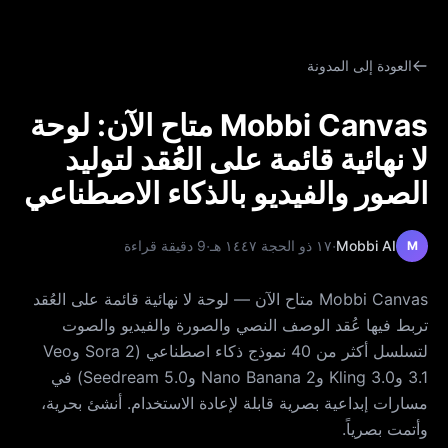
العودة إلى المدونة
Mobbi Canvas متاح الآن: لوحة
لا نهائية قائمة على العُقد لتوليد
الصور والفيديو بالذكاء الاصطناعي
·
·
Mobbi AI
١٧ ذو الحجة ١٤٤٧ هـ
9 دقيقة قراءة
M
Mobbi Canvas متاح الآن — لوحة لا نهائية قائمة على العُقد
تربط فيها عُقد الوصف النصي والصورة والفيديو والصوت
لتسلسل أكثر من 40 نموذج ذكاء اصطناعي (Sora 2 وVeo
3.1 وKling 3.0 وNano Banana 2 وSeedream 5.0) في
مسارات إبداعية بصرية قابلة لإعادة الاستخدام. أنشئ بحرية،
وأتمت بصرياً.