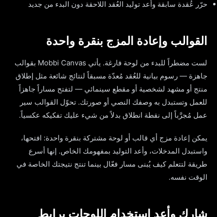
حرّر عُقدة سابقة وأعد توليد العُقد اللاحقة دون البدء من جديد
القوالب وإعادة المزج بنقرة واحدة
لست مضطراً للبدء من لوحة فارغة. يأتي Mobbi Canvas بقوالب
جاهزة — رسوم بيانية للعُقد مُعدّة مسبقاً لنتائج شائعة مثل إطلاق
منتج أو مشهد لشخصية أو مقطع سينمائي — لتفتح مساراً جاهزاً
للعمل وتستبدل به وصفك النصي أو صورتك. تحوّل القوالب سير
عمل مُجرَّباً إلى نقطة انطلاق بدلاً من شيء عليك تفكيكه عكسياً.
يمكن إعادة مزج أي قالب أو لوحة مشتركة بنقرة واحدة: افتحها،
واستبدل المدخلات، وأعد التوليد بمفهومك الخاص. إنها أسرع
طريقة لتتعلم كيف يُبنى مسار فعّال بينما تنتج نتيجتك الخاصة في
الوقت نفسه.
شارك وأعد استخدام اللوحات برابط