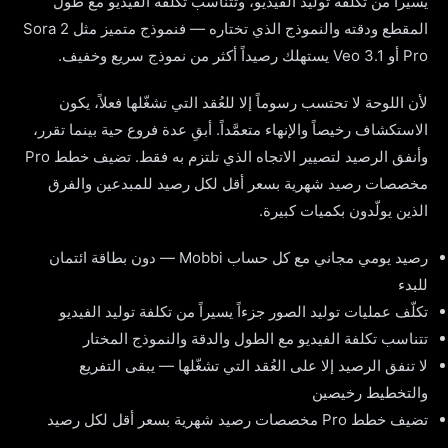
يسيراً من تكلفة توليد الفيديو، وتتناسب تكلفة الفيديو مع طول
المقطع ودقته والنموذج الذي تختاره — فنموذج متميز مثل Sora 2
Pro أو Veo 3.1 يستهلك رصيداً أكثر من نموذج سريع وخفيف.
لأن اللوحة لا تحتسب رسوماً إلا للعُقد التي تشغّلها فعلاً، يكون
الاستكشاف رخيصاً والإنهاء متعمَّداً. أبقِ عدة فروع حية بينما تقرر،
وأنفق الرصيد لتصيير الاتجاه الذي تلتزم به فقط. تضيف خطط Pro
مخصصات رصيد شهرية بسعر أقل لكل رصيد للمبدعين والفرق
الذين يولّدون بكميات كبيرة.
رصيد يومي مجاني مع كل حساب Mobbi — دون بطاقة ائتمان
للبدء
تكلّف عمليات توليد الصور جزءاً يسيراً من تكلفة توليد الفيديو
تتناسب تكلفة الفيديو مع الطول والدقة والنموذج المختار
لا تنفق الرصيد إلا على العُقد التي تشغّلها — يبقى التفريع
والتخطيط رخيصين
تضيف خطط Pro مخصصات رصيد شهرية بسعر أقل لكل رصيد