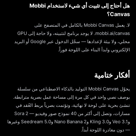
هل أحتاج إلى تثبيت أي شيء لاستخدام Mobbi
Canvas؟
لا. يعمل Mobbi Canvas بالكامل في المتصفح على
mobbi.ai/canvas. لا يوجد برنامج لتثبيته، ولا حاجة إلى GPU
محلي، ولا بيئة لإعدادها — سجّل الدخول عبر Google أو البريد
الإلكتروني وابدأ البناء على اللوحة فوراً.
أفكار ختامية
يحوّل Mobbi Canvas التوليد بالذكاء الاصطناعي من سلسلة
بوصف نصي واحد في كل مرة إلى مساحة عمل بصرية مترابطة.
تنشئ بحرية على لوحة لا نهائية، وتؤتمت بصرياً بربط العُقد في
مسارات، وتصل إلى أكثر من 40 نموذج صور وفيديو — Sora 2
وVeo 3.1 وKling 3.0 وNano Banana 2 وSeedream 5.0 وغيرها
— دون مغادرة اللوحة أبداً.