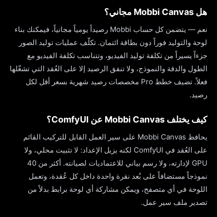
هل Mobbi Canvas مجاني؟
نعم — يتضمن كل حساب Mobbi رصيداً يومياً مجانياً، فيمكنك بناء
لوحة والتوليد فوراً دون بطاقة ائتمان. تكلّف عمليات توليد الصور
جزءاً يسيراً من تكلفة توليد الفيديو، وتتناسب تكلفة الفيديو مع
الطول والدقة والنموذج، ولا تنفق الرصيد إلا على العُقد التي تشغّلها
فعلاً. تضيف خطط Pro مخصصات رصيد شهرية بسعر أقل لكل
رصيد.
كيف يختلف Mobbi Canvas عن ComfyUI؟
يحافظ Mobbi Canvas على سير العمل القابل للتركيب القائم
على العُقد في ComfyUI لكنه يزيل الإعداد: لا تثبيت محلي، ولا
GPU لإدارته، ولا رسم بياني للاعتماديات لصيانته. أكثر من 40
نموذجاً مستضافاً على بُعد نقرة واحدة داخل كل عُقدة، وتعمل
اللوحة في أي متصفح، ويمكن مشاركة أي لوحة برابط بدلاً من
تصدير ملف سير عمل.