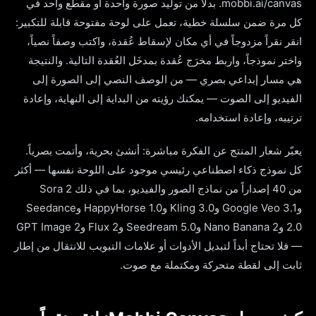
mobbi.ai/canvas. بدلاً من توليد صورة واحدة أو مقطع واحد في
كل مرة ضمن سلسلة خطية، تعمل على لوحة مفتوحة قابلة للتكبير:
انقر نقراً مزدوجاً في أي مكان لإسقاط عُقدة، واكتب وصفاً نصياً،
واختر نموذجاً، واربط مخرَج عُقدة بمدخَل العُقدة التالية. والنتيجة
هي مسار إبداعي بصري — من الوصف النصي إلى الصورة إلى
الفيديو إلى الصوت — يمكنك رؤيته من البداية إلى النهاية، وإعادة
ترتيبه، وإعادة استخدامه.
يعبّر شعار المنتج عن الفكرة مباشرة: أنشئ بحرية، وأتمت بصرياً.
كل نموذج ذكاء اصطناعي رئيسي موجود على اللوحة نفسها — أكثر
من 40 إصداراً من نماذج الصور والفيديو، بما في ذلك Sora 2
وGoogle Veo 3.1 وKling 3.0 وHappyHorse 1.0 وSeedance
2.0 وNano Banana 2 وSeedream 5.0 وFlux 2 وGPT Image 2
— فلا تحتاج أبداً لتبديل الأدوات أو علامات التبويب للانتقال من إطار
ثابت إلى لقطة متحركة ومكتملة مع صوت.