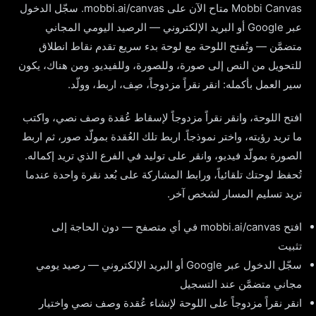
Mobbi Canvas متاح الآن على mobbi.ai/canvas. سجّل الدخول
عبر Google أو البريد الإلكتروني — الرصيد اليومي المجاني
متضمَّن — وتُفتح اللوحة مع لوحة بدء سريع تقدم نقاط انطلاق
للتحويل من النص إلى صورة، وللصورة، وللفيديو. ومن هناك، يكون
سير العمل بأكمله: انقر نقراً مزدوجاً، صِف، اربط، وولّد.
افتح اللوحة، وانقر نقراً مزدوجاً لإسقاط عُقدة وصف نصي، واكتب
ما تريد رؤيته، واختر نموذجاً. اربط تلك العُقدة بمولّد صور، ثم اربط
الصورة بمولّد فيديو، وانقر على توليد في الفرع الذي تريد إكماله.
تُحفظ لوحتك تلقائياً، ورابط المشاركة على بُعد نقرة واحدة عندما
تريد تسليم المسار لشخص آخر.
افتح mobbi.ai/canvas في أي متصفح — دون الحاجة إلى
تثبيت
سجّل الدخول عبر Google أو البريد الإلكتروني — رصيد يومي
مجاني متضمَّن عند التسجيل
انقر نقراً مزدوجاً على اللوحة لإنشاء عُقدة وصف نصي واختيار