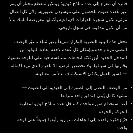
فائزة أن تتفرع إلى عدة نماذج فيديو؛ ويمكن لمقطع مختار أن يمر
عبر عُقدة صوت للحصول على موسيقى تصويرية. ولأن كل اتصال
مرئي، تكون شجرة القرارات الإبداعية بأكملها معروضة أمامك بدلاً
من أن تكون مدفونة في سجل تاريخي.
تجعل هذه البنية البصرية التكرار سريعاً وغير مُتلِف. غيّر الوصف
النصي مرة واحدة وبإمكان كل عُقدة لاحقة إعادة التوليد من
المدخَل الجديد. أبقِ ثلاثة اتجاهات متنافسة حية على اللوحة نفسها،
وقارنها في سياقها، ولا تخصص الرصيد إلا للفرع الذي تريد إكماله
— فسير العمل يكافئ الاستكشاف بدلاً من معاقبته.
من الوصف النصي إلى الصورة إلى الفيديو إلى الصوت —
مشهد كامل يُبنى كتدفق واحد مترابط
أعد استخدام صورة واحدة كمدخَل لعدة نماذج فيديو لمقارنة
الحركة والجودة
فرّع فكرة واحدة إلى اتجاهات متوازية وأبقها جميعاً على لوحة
واحدة