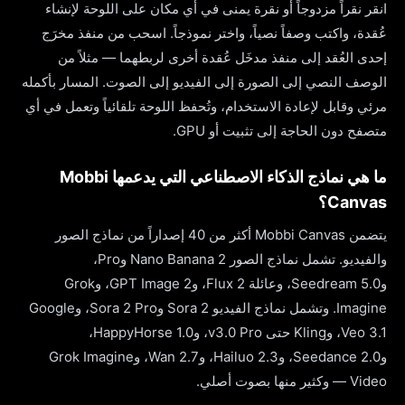
انقر نقراً مزدوجاً أو نقرة يمنى في أي مكان على اللوحة لإنشاء
عُقدة، واكتب وصفاً نصياً، واختر نموذجاً. اسحب من منفذ مخرَج
إحدى العُقد إلى منفذ مدخَل عُقدة أخرى لربطهما — مثلاً من
الوصف النصي إلى الصورة إلى الفيديو إلى الصوت. المسار بأكمله
مرئي وقابل لإعادة الاستخدام، وتُحفظ اللوحة تلقائياً وتعمل في أي
متصفح دون الحاجة إلى تثبيت أو GPU.
ما هي نماذج الذكاء الاصطناعي التي يدعمها Mobbi
Canvas؟
يتضمن Mobbi Canvas أكثر من 40 إصداراً من نماذج الصور
والفيديو. تشمل نماذج الصور Nano Banana 2 وPro،
وSeedream 5.0، وعائلة Flux 2، وGPT Image 2، وGrok
Imagine. وتشمل نماذج الفيديو Sora 2 وSora 2 Pro، وGoogle
Veo 3.1، وKling حتى v3.0 Pro، وHappyHorse 1.0،
وSeedance 2.0، وHailuo 2.3، وWan 2.7، وGrok Imagine
Video — وكثير منها بصوت أصلي.