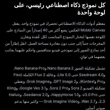
كل نموذج ذكاء اصطناعي رئيسي، على
لوحة واحدة
معظم أدوات الذكاء الاصطناعي تحصرك في نموذج واحد. يفعل
Mobbi Canvas العكس: يضع أكثر من 40 إصداراً من النماذج على
اللوحة نفسها لتختار النموذج المناسب لكل عُقدة وتقارن
المخرجات جنباً إلى جنب دون مغادرة مساحة العمل. انقل إطاراً من
أحد نماذج الصور إلى نموذجي فيديو متنافسين واحكم عليهما بجانب
بعضهما في ثوانٍ.
تشمل تشكيلة الصور Nano Banana 2 وNano Banana Pro،
وSeedream 4.0 حتى 5.0 Lite، وعائلة Flux 2 الكاملة (Flex
وPro وKontext)، وGPT Image 2، وGrok Imagine. وتغطي
تشكيلة الفيديو Sora 2 وSora 2 Pro، وGoogle Veo 3.1، وKling
حتى v3.0 Pro، وHappyHorse 1.0، وSeedance 2.0، وHailuo
2.3، وWan 2.7، وGrok Imagine Video — وكثير منها بدعم
صوتي أصلي.