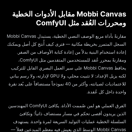
Mobbi Canvas مقابل الأدوات الخطية
ومحررات العُقد مثل ComfyUI
مقارنةً بأداة مربع الوصف النصي الخطية، يستبدل Mobbi Canvas
السجل المتمرر بخريطة مكانية — فترى كيف أُنتج كل أصل ويمكنك
إعادة استخدام البنية بدلاً من إعادة كتابة الأوصاف من الصفر.
ومقارنةً بمحرر عُقد للمستخدمين المتقدمين مثل ComfyUI،
يحافظ Mobbi Canvas على سير العمل البصري القابل للتركيب
لكنه يزيل الإعداد: لا تثبيت محلي، ولا GPU لإدارته، ولا رسم بياني
للاعتماديات لصيانته، وأكثر من 40 نموذجاً مستضافاً على بُعد نقرة
واحدة داخل كل عُقدة.
الفرق العملي هو لمن صُممت الأداة. يكافئ ComfyUI المهندسين
الذين يريدون أقصى تحكم في مسار مستضاف ذاتياً؛ وتكافئ
السلسلة الخطية عمليات التوليد السريعة لمرة واحدة. يستهدف
Mobbi Canvas الوسط الذي يعيش فيه معظم المبدعين فعلاً —