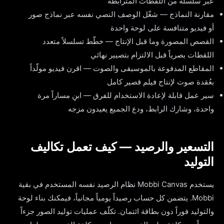
عبر سلسلة من اللقطات المترابطة
مقارنة النماذج — شغّل الوصف النصي نفسه عبر نماذج صور
أو فيديو متنافسة على لوحة واحدة
القصص المصورة وما قبل الإنتاج — خطّط تسلسلاً متعدد
اللقطات بصرياً قبل الالتزام بتصيير نهائي
المقاطع المدفوعة بالموسيقى والصوت — اقرن فيديو مولّداً
بعُقدة صوت لإنتاج فيلم قصير كامل
سير عمل قابلة لإعادة الاستخدام للفرق — ابنِ مساراً مرة
واحدة، وشارك الرابط، ودع الجميع يعيدون مزجه
التسعير والرصيد — كيف تعمل تكاليف
التوليد
يستخدم Mobbi Canvas نظام الرصيد نفسه المستخدم في بقية
Mobbi. يتضمن كل حساب رصيداً يومياً مجانياً، فيمكنك بناء لوحة
والتوليد فوراً دون بطاقة ائتمان. تكلّف عمليات توليد الصور جزءاً