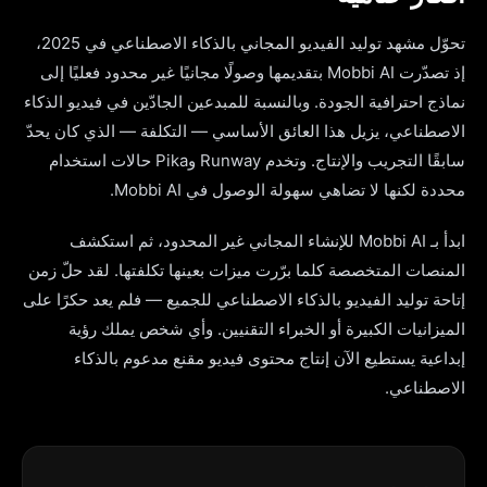
تحوّل مشهد توليد الفيديو المجاني بالذكاء الاصطناعي في 2025،
إذ تصدّرت Mobbi AI بتقديمها وصولًا مجانيًا غير محدود فعليًا إلى
نماذج احترافية الجودة. وبالنسبة للمبدعين الجادّين في فيديو الذكاء
الاصطناعي، يزيل هذا العائق الأساسي — التكلفة — الذي كان يحدّ
سابقًا التجريب والإنتاج. وتخدم Runway وPika حالات استخدام
محددة لكنها لا تضاهي سهولة الوصول في Mobbi AI.
ابدأ بـ Mobbi AI للإنشاء المجاني غير المحدود، ثم استكشف
المنصات المتخصصة كلما برّرت ميزات بعينها تكلفتها. لقد حلّ زمن
إتاحة توليد الفيديو بالذكاء الاصطناعي للجميع — فلم يعد حكرًا على
الميزانيات الكبيرة أو الخبراء التقنيين. وأي شخص يملك رؤية
إبداعية يستطيع الآن إنتاج محتوى فيديو مقنع مدعوم بالذكاء
الاصطناعي.