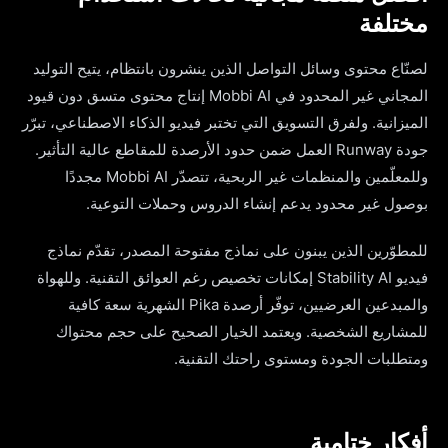
مختلفة
لصنّاع محتوى وسائل التواصل الذين ينشرون بانتظام، يتيح التوليد
المجاني غير المحدود في Mobbi AI إنتاج محتوى متسق دون قيود
الميزانية. ولفرق التسويق التي تختبر فيديو الذكاء الاصطناعي، تبرّر
جودة Runway العمل ضمن حدود الأرصدة للمقاطع عالية التأثير.
وللمعلّمين والمنظمات غير الربحية، تتصدّر Mobbi AI مجددًا
بوصول غير محدود يدعم إنشاء الدروس وحملات التوعية.
للمطوّرين الذين يبنون على نماذج مفتوحة المصدر، تقدّم نماذج
فيديو Stability AI إمكانات تخصيص رغم العوائق التقنية. وللهواة
والمبدعين العرضيين، توفّر أرصدة Pika الشهرية سعة كافية
للمشاريع الشخصية. ويعتمد الخيار الصحيح على حجم محتواك
ومتطلبات الجودة ومستوى راحتك التقنية.
أفكار ختامية