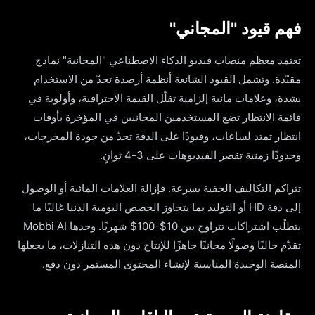
فهم قيود "المجاني"
تعتمد معظم منصات فيديو الذكاء الاصطناعي "المجانية" نماذج
مقيّدة. وتشمل القيود الشائعة أنظمة أرصدة تحدّ من الاستخدام
بشدة، وعلامات مائية إلزامية تقلّل القيمة الاحترافية، وأولوية في
قائمة الانتظار تضع المستخدمين المجانيين في المؤخرة بأوقات
انتظار تمتد لساعات، وقيودًا على الدقة تحدّ من جودة المخرجات،
وحدودًا زمنية تقصر الفيديوهات على 3-4 ثوانٍ.
تتراكم التكاليف الخفية بسرعة. فإزالة العلامات المائية أو الوصول
إلى دقة HD أو التوليد بما يتجاوز الحصص اليومية الدنيا غالبًا ما
يتطلّب اشتراكات تتراوح بين 10$-100$ شهريًا. وحدها Mobbi AI
تقدّم حاليًا وصولًا مجانيًا جاهزًا للإنتاج دون هذه التنازلات، ما يجعلها
المنصة الوحيدة المناسبة لإنشاء المحتوى المستمر دون دفع.