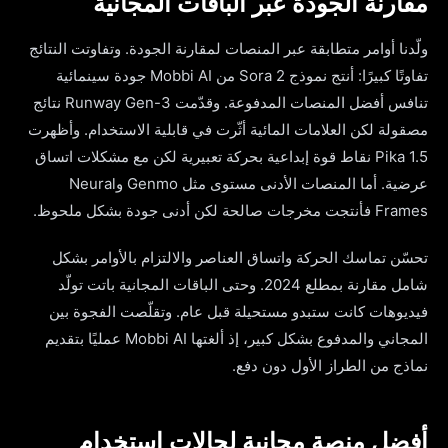
مقارنة الجودة عبر الباقات المجانية
ولّدنا أوامر متطابقة عبر المنصات لمقارنة الجودة. وتفاوتت النتائج
تفاوتًا كبيرًا: أنتج نموذج Sora 2 من Mobbi AI جودة سينمائية
تنافس أفضل المنصات المدفوعة. وقدّمت Runway Gen-3 نتائج
مصقولة لكن العلامات المائية أثّرت في قابلية الاستخدام. وأظهرت
Pika 1.5 نقاط قوة إبداعية بحركة تعبيرية لكن مع مشكلات اتساق
عرضية. أما المنصات الأدنى مستوى مثل Genmo وNeural
Frames فأنتجت مخرجات صالحة لكن أدنى جودة بشكل ملحوظ.
تحسّن تماسك الحركة واتساق العناصر والالتزام بالأوامر بشكل
شامل مقارنة بمطلع 2024. وحتى الباقات المجانية باتت تولّد
فيديوهات كانت ستبدو مستحيلة قبل عام. وتقلّصت الفجوة بين
المجاني والمدفوع بشكل كبير، إذ ألغتها Mobbi AI عمليًا بتقديم
نماذج من الطراز الأول دون دفع.
أفضل منصة مجانية لحالات استخدام