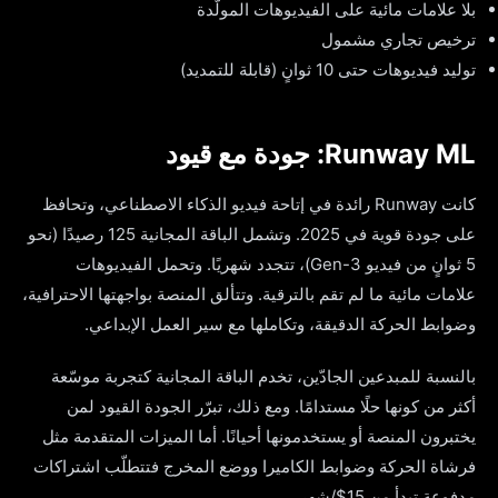
بلا علامات مائية على الفيديوهات المولّدة
ترخيص تجاري مشمول
توليد فيديوهات حتى 10 ثوانٍ (قابلة للتمديد)
Runway ML: جودة مع قيود
كانت Runway رائدة في إتاحة فيديو الذكاء الاصطناعي، وتحافظ
على جودة قوية في 2025. وتشمل الباقة المجانية 125 رصيدًا (نحو
5 ثوانٍ من فيديو Gen-3)، تتجدد شهريًا. وتحمل الفيديوهات
علامات مائية ما لم تقم بالترقية. وتتألق المنصة بواجهتها الاحترافية،
وضوابط الحركة الدقيقة، وتكاملها مع سير العمل الإبداعي.
بالنسبة للمبدعين الجادّين، تخدم الباقة المجانية كتجربة موسّعة
أكثر من كونها حلًا مستدامًا. ومع ذلك، تبرّر الجودة القيود لمن
يختبرون المنصة أو يستخدمونها أحيانًا. أما الميزات المتقدمة مثل
فرشاة الحركة وضوابط الكاميرا ووضع المخرج فتتطلّب اشتراكات
مدفوعة تبدأ من 15$/شهر.