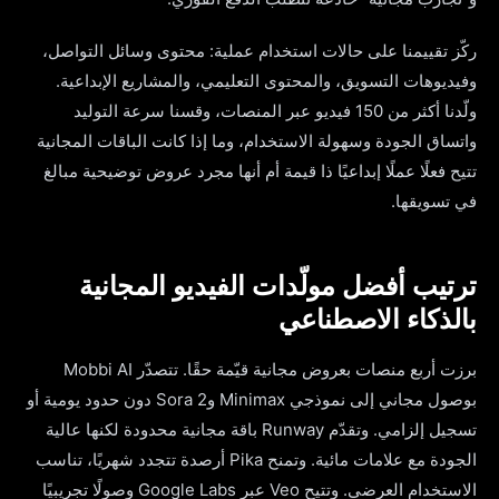
ركّز تقييمنا على حالات استخدام عملية: محتوى وسائل التواصل،
وفيديوهات التسويق، والمحتوى التعليمي، والمشاريع الإبداعية.
ولّدنا أكثر من 150 فيديو عبر المنصات، وقسنا سرعة التوليد
واتساق الجودة وسهولة الاستخدام، وما إذا كانت الباقات المجانية
تتيح فعلًا عملًا إبداعيًا ذا قيمة أم أنها مجرد عروض توضيحية مبالغ
في تسويقها.
ترتيب أفضل مولّدات الفيديو المجانية
بالذكاء الاصطناعي
برزت أربع منصات بعروض مجانية قيّمة حقًا. تتصدّر Mobbi AI
بوصول مجاني إلى نموذجي Minimax وSora 2 دون حدود يومية أو
تسجيل إلزامي. وتقدّم Runway باقة مجانية محدودة لكنها عالية
الجودة مع علامات مائية. وتمنح Pika أرصدة تتجدد شهريًا، تناسب
الاستخدام العرضي. وتتيح Veo عبر Google Labs وصولًا تجريبيًا