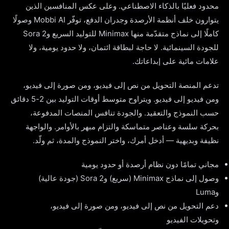
محدود فعليًا بالذكاء الاصطناعي. وعلى عكس المنافسين الذين
يتوارون خلف أنظمة الأرصدة وجدران الدفع، توفّر Mobbi AI وصولًا
كاملًا إلى نماذج متقدّمة منها Minimax للتوليد السريع وSora 2
للجودة السينمائية. لا حاجة لبطاقة ائتمان، ولا حدود يومية، ولا
علامات مائية على إبداعاتك.
تدعم المنصة التحويل من نص إلى فيديو، ومن صورة إلى فيديو،
ومن فيديو إلى فيديو. ويتراوح متوسط أوقات التوليد بين 2-5 دقائق
حسب النموذج والتعقيد. والجودة تنافس المنصات المدفوعة،
بحركة سلسة وعناصر متماسكة والتزام مبهر بالأوامر. والواجهة
نظيفة وبديهية — أدخل أمرك، واختر النموذج والمدة، ثم ولّد.
مجاني تمامًا دون نظام أرصدة أو حدود يومية
وصول إلى نماذج Minimax (سريع) وSora 2 (جودة عالية)
وLuma
دعم التحويل من نص إلى فيديو، ومن صورة إلى فيديو،
وتحويلات الفيديو