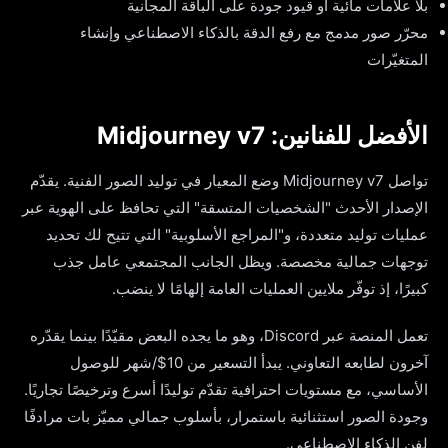
بلا علامات مائية أو قيود جودة على الباقة المجانية
محرّر صور مدمج مع رفع الدقة بالذكاء الاصطناعي وإنشاء
المتغيّرات
الأفضل للفنانين: Midjourney v7
تواصل Midjourney v7 وضع المعيار في توليد الصور الفنية. يقدّم
الإصدار الأحدث "الشخصيات المتسقة" التي تحافظ على الهوية عبر
عمليات توليد متعددة، و"المراجع الأسلوبية" التي تتيح لك تحديد
توجهات جمالية مخصصة. ويظل الجانب المجتمعي عامل جذب
كبيرًا، إذ توفّر ملايين العمليات العامة إلهامًا لا ينضب.
تعمل المنصة عبر Discord، وهو ما يجده البعض مقيّدًا بينما يقدّره
آخرون لطابعه التعاوني. يبدأ التسعير من 10$/شهر للوصول
الأساسي، مع مستويات احترافية تقدّم توليدًا أسرع وترخيصًا تجاريًا.
وجودة الصور استثنائية باستمرار، بأسلوب جمالي مميّز بات مرادفًا
لفن الذكاء الاصطناعي.