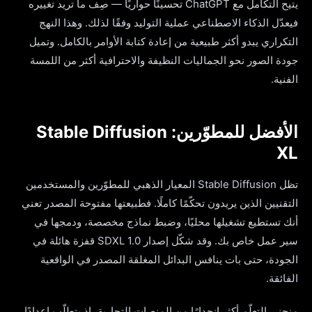
يتيح التكامل مع ChatGPT تحسينًا حواريًا — صِف ما تريد تغييره
فيعدّل الذكاء الاصطناعي عملية التوليد وفقًا لذلك. وهذا النهج
التكراري يبدو أكثر طبيعية من إعادة كتابة الأوامر بالكامل. وتميل
جودة الصور نحو الجماليات النظيفة والاحترافية أكثر من اللمسة
الفنية.
الأفضل للمطوّرين: Stable Diffusion
XL
تظل Stable Diffusion المعيار الذهبي للمطوّرين والمستخدمين
التقنيين الذين يريدون تحكّمًا كاملًا. فطبيعتها مفتوحة المصدر تعني
أنك تستطيع تشغيلها محليًا، وضبط نماذج مخصصة، ودمجها في
سير عمل خاص بك. وقد شكّل إصدار SDXL 1.0 قفزة هائلة في
الجودة، حتى بات ينافس البدائل المغلقة المصدر في الواقعية
الفائقة.
منحنى التعلّم أكثر انحدارًا من المنصات التجارية، إذ يتطلّب إعدادًا