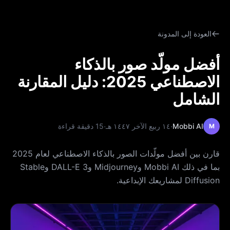
العودة إلى المدونة
أفضل مولّد صور بالذكاء
الاصطناعي 2025: دليل المقارنة
الشامل
·
·
Mobbi AI
١٤ ربيع الآخر ١٤٤٧ هـ
15 دقيقة قراءة
M
قارن بين أفضل مولّدات الصور بالذكاء الاصطناعي لعام 2025
بما في ذلك Mobbi AI وMidjourney وDALL-E 3 وStable
Diffusion لمشاريعك الإبداعية.