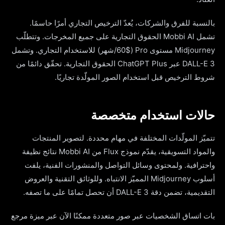
بالنسبة للفرق والشركات، يُعدّ الترخيص التجاري أمرًا حاسمًا.
تشمل Mobbi AI الحقوق التجارية على جميع المخرجات. وتتطلّب
Midjourney مستوى Pro (60$/شهر) للاستخدام التجاري. وتشمل
DALL-E 3 عبر ChatGPT Plus الحقوق التجارية. تحقّق دائمًا من
شروط الترخيص قبل استخدام الصور المولّدة تجاريًا.
حالات استخدام متخصصة
تتميّز المولّدات المختلفة في مهام محددة. لتصوير المنتجات
والمواد التسويقية، يقدّم نموذج Flux من Mobbi AI نتائج نظيفة
واحترافية. ولمحتوى وسائل التواصل والمنشورات الفنية، يلفت
أسلوب Midjourney المميّز الانتباه. وللوثائق التقنية والعروض
التقديمية، تضمن دقة DALL-E 3 أن تحصل تمامًا على ما تصفه.
بات اتساق الشخصيات عبر صور متعددة ممكنًا الآن عبر ميزة مرجع