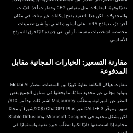
تقنيًا وفهمًا لمعاملات مثل مقياس CFG وخطوات أخذ العيّنات
والمجدوِلات. لكن هذا التعقيد يفتح إمكانات غير متاحة في مكان
آخر: درّب نماذج LoRA على أسلوبك الفني، وأنشئ تضمينات
مخصصة لشخصيات متسقة، أو ابنِ بنى جديدة كليًا فوق النموذج
الأساسي.
مقارنة التسعير: الخيارات المجانية مقابل
المدفوعة
تتفاوت هياكل التكلفة تفاوتًا كبيرًا بين المنصات. تتصدّر Mobbi AI
بتوليد مجاني غير محدود تمامًا، ما يجعلها في متناول الجميع بغض
النظر عن الميزانية. وتتطلّب Midjourney اشتراكات تبدأ من 10$/
شهر. وتتوفّر DALL-E 3 عبر ChatGPT Plus (20$/شهر) أو مجانًا
لكن بشكل محدود في Microsoft Designer. وStable Diffusion
مجانية إذا استضفتها ذاتيًا لكنها تتطلّب خبرة تقنية واستثمارًا في
العتاد.