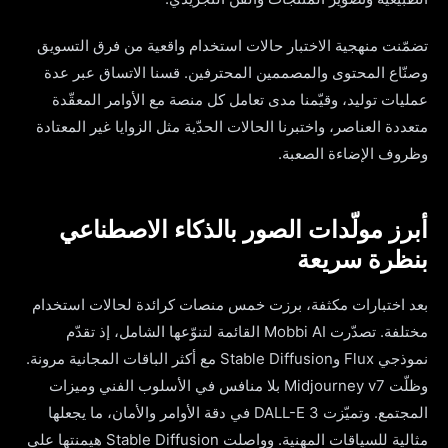
تضمّنت منهجية الاختبار حالات استخدام واقعية من فرق التسويق
وصنّاع المحتوى والمصممين المحترفين. قسنا الاتساق عبر عدة
عمليات توليد، وقيّمنا مدى تعامل كل منصة مع الأوامر المعقّدة
متعددة العناصر، واختبرنا الحالات الحدّية مثل الزوايا غير المعتادة
وظروف الإضاءة الصعبة.
أبرز مولّدات الصور بالذكاء الاصطناعي
بنظرة سريعة
بعد اختبارات مكثفة، برزت خمس منصات كرائدة لحالات استخدام
مختلفة. تصدّرت Mobbi AI القائمة لتنوّعها الشامل، إذ تقدّم
نموذجي Flux وStable Diffusion مع أكثر الباقات المجانية مرونة.
وظلّت Midjourney v7 بلا منافس في الأسلوب الفني وميزات
المجتمع. وتميّزت DALL-E 3 في دقة الأوامر والأمان، ما يجعلها
مثالية للسياقات المهنية. وواصلت Stable Diffusion هيمنتها على