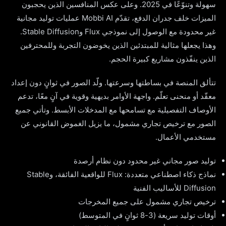
سهولة وتنوّعًا في 2025. وعلى عكس المنافسين الذين يحجبون
الميزات خلف جدران الدفع، تقدّم Mobbi AI عمليات توليد مجانية
غير محدودة مع الوصول إلى نموذجي Flux وStable Diffusion.
وهذا يجعلها مثالية للمبتدئين الذين يخوضون التجربة وللمحترفين
الذين ينفّذون مشاريع كبيرة الحجم.
تتألق المنصة في بساطتها وسرعتها. ولّد الصور في ثوانٍ دون إعداد
معقّد أو منحنى تعلّم. واجهة الأوامر بديهية وقوية في آنٍ معًا، تدعم
الأوصاف التفصيلية مع تسامحها مع المدخلات الأبسط. وتأتي جميع
الصور مع ترخيص تجاري مشمول، ما يزيل الغموض القانوني عن
مستخدمي الأعمال.
توليد صور مجاني غير محدود دون نظام أرصدة
نماذج ذكاء اصطناعي متعددة: Flux للواقعية الفائقة، وStable
Diffusion للأساليب الفنية
ترخيص تجاري مشمول على جميع المخرجات
أوقات توليد سريعة (3-8 ثوانٍ في المتوسط)