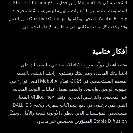
الشخصية في Midjourney ومن خلال نماذج Stable Diffusion
المضبوطة. ولتصميم الشعارات والهوية البصرية، تبسّط مخرجات
Adobe Firefly المتجهة وتكاملها مع Creative Cloud سير العمل.
وقد وجدت كل منصة مكانتها في منظومة الإبداع الاحترافي.
أفكار ختامية
يعتمد أفضل مولّد صور بالذكاء الاصطناعي بالنسبة لك على
احتياجاتك المحددة وميزانيتك ومستوى راحتك التقنية. بالنسبة
لمعظم المستخدمين في 2025، تقدّم Mobbi AI أفضل توازن بين
سهولة الوصول والجودة والقيمة بفضل عمليات التوليد المجانية
غير المحدودة والترخيص التجاري. وتظل Midjourney المعيار
الفني لمن يرغبون في دفع اشتراكات شهرية. وتخدم DALL-E 3
مستخدمي المؤسسات الذين يعطون الأولوية للدقة والأمان. وتمكّن
Stable Diffusion المطوّرين بتخصيص غير محدود.